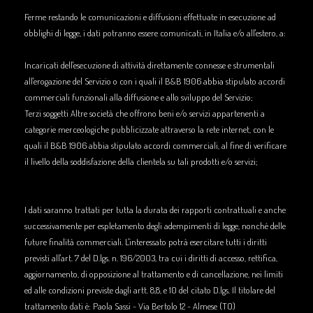
Ferme restando le comunicazioni e diffusioni effettuate in esecuzione ad
obblighi di legge, i dati potranno essere comunicati, in Italia e/o all'estero, a:
Incaricati dell'esecuzione di attività direttamente connesse e strumentali
all'erogazione del Servizio o con i quali il B&B 1906 abbia stipulato accordi
commerciali funzionali alla diffusione e allo sviluppo del Servizio;
Terzi soggetti Altre società che offrono beni e/o servizi appartenenti a
categorie merceologiche pubblicizzate attraverso la rete internet, con le
quali il B&B 1906 abbia stipulato accordi commerciali, al fine di verificare
il livello della soddisfazione della clientela su tali prodotti e/o servizi;
I dati saranno trattati per tutta la durata dei rapporti contrattuali e anche
successivamente per espletamento degli adempimenti di legge, nonché delle
future finalità commerciali. L'interessato potrà esercitare tutti i diritti
previsti all'art. 7 del D.lgs. n. 196/2003, tra cui i diritti di accesso, rettifica,
aggiornamento, di opposizione al trattamento e di cancellazione, nei limiti
ed alle condizioni previste dagli artt. 8,8, e 10 del citato D.lgs. Il titolare del
trattamento dati è: Paola Sassi - Via Bertolo 12 - Almese (TO)