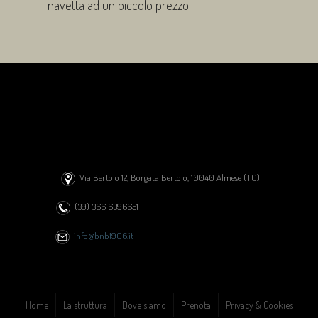
navetta ad un piccolo prezzo.
Via Bertolo 12, Borgata Bertolo, 10040 Almese (TO)
(39) 366 6396651
info@bnb1906.it
Home
La struttura
Dove siamo
Prenota
Privacy & Cookies