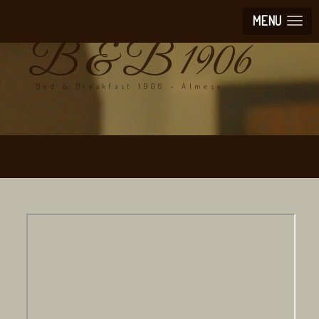
MENU
B & B 1906
Bed & Breakfast 1906 - Almese