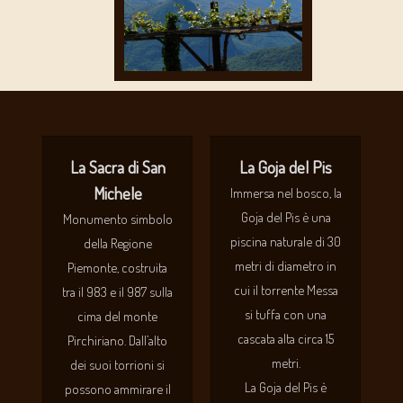
La Sacra di San
La Goja del Pis
Michele
Immersa nel bosco, la
Goja del Pis è una
Monumento simbolo
piscina naturale di 30
della Regione
metri di diametro in
Piemonte, costruita
cui il torrente Messa
tra il 983 e il 987 sulla
si tuffa con una
cima del monte
cascata alta circa 15
Pirchiriano. Dall’alto
metri.
dei suoi torrioni si
La Goja del Pis è
possono ammirare il