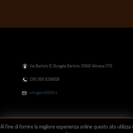
Via Bertolo 12, Borgata Bertolo, 10040 Almese (TO)
(39) 366 6396651
info@bnb1906.it
Home
La struttura
Dove siamo
Prenota
Privacy & Cookies
Al fine di fornire la migliore esperienza online questo sito utilizza i